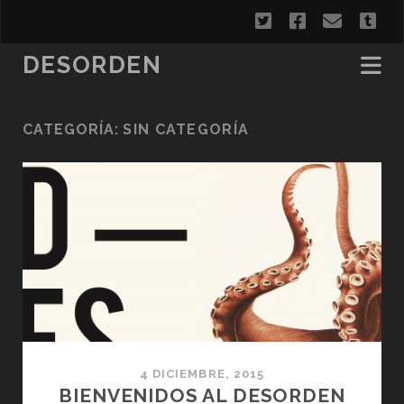
twitter
facebook
correo
tu
electr
DESORDEN
CATEGORÍA:
SIN CATEGORÍA
4 DICIEMBRE, 2015
BIENVENIDOS AL DESORDEN