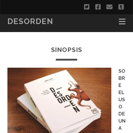
twitter
facebook
correo
tu
electr
DESORDEN
SINOPSIS
SO
BR
E
EL
US
O
DE
UN
A